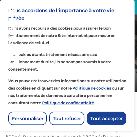
Search
for:
Nous accordons de l'importance à votre vie
privée
Gradignan | Nouvelle-Aquitaine
Nous avons recours à des cookies pour assurer le bon
fonctionnement de notre Site Internet et pour mesurer
LP Promotion
l’audience de celui-ci.
Réalisation des
Ces cookies étant strictement nécessaires au
installations électriques
fonctionnement du site, ils ne sont pas soumis à votre
d’une résidence de
consentement.
coliving
Vous pouvez retrouver des informations sur notre utilisation
Accueil
>
Réalisations
>
des cookies en cliquant sur notre
Politique de cookies
ou sur
nos traitements de données à caractère personnel en
Réalisation des installations électriques d’une
consultant notre
Politique de confidentialté
résidence de coliving
Personnaliser
Tout refuser
Tout accepter
La résidence I-Art, composée de 364 unités d’hébergements,
est une résidence services neuve en coliving. Elle offre plus de
500m² d’espaces intérieurs et plus de 1 300m² d’espaces