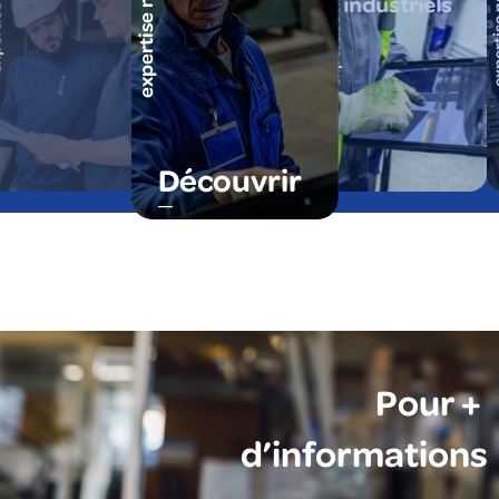
expertise nationale
expertise nationale
expertise
cale
industriels
Découvrir
Pour +
d’informations