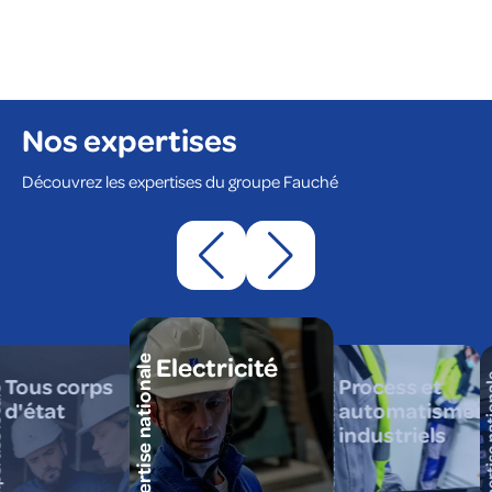
Nos expertises
Découvrez les expertises du groupe Fauché
Electricité
expertise nationale
expertise nationale
expertise
Tous corps
Process et
cale
d'état
automatismes
industriels