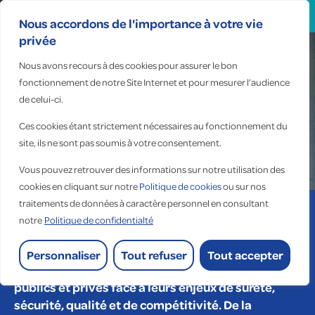
Search
for:
Nous accordons de l'importance à votre vie
privée
Nous avons recours à des cookies pour assurer le bon
N°1 français,
fonctionnement de notre Site Internet et pour mesurer l’audience
indépendant,
de celui-ci.
des solutions et services
Ces cookies étant strictement nécessaires au fonctionnement du
à l’énergie
site, ils ne sont pas soumis à votre consentement.
Vous pouvez retrouver des informations sur notre utilisation des
Accueil
> À propos >
Qui sommes-nous ?
cookies en cliquant sur notre
Politique de cookies
ou sur nos
traitements de données à caractère personnel en consultant
Quels que soient les défis énergétiques,
notre
Politique de confidentialté
numériques ou environnementaux de ses clients,
Fauché s’appuie sur son organisation
Personnaliser
Tout refuser
Tout accepter
décentralisée pour accompagner ses clients
publics et privés face à leurs enjeux de sûreté,
sécurité, qualité et de compétitivité. De la