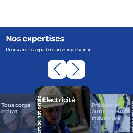
Nos expertises
Découvrez les expertises du groupe Fauché
Electricité
expertise nationale
expertise nationale
expertise
Tous corps
Process et
cale
d'état
automatismes
industriels