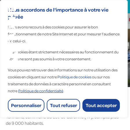
Search
for:
Nous accordons de l'importance à votre vie
privée
Nous avons recours à des cookies pour assurer le bon
Tonneins | Nouvelle-Aquitaine
fonctionnement de notre Site Internet et pour mesurer l’audience
de celui-ci.
ARICI
Installations électriques
Ces cookies étant strictement nécessaires au fonctionnement du
site, ils ne sont pas soumis à votre consentement.
d’une gendarmerie
Vous pouvez retrouver des informations sur notre utilisation des
Accueil
>
Réalisations
>
cookies en cliquant sur notre
Politique de cookies
ou sur nos
Installations électriques d’une gendarmerie
traitements de données à caractère personnel en consultant
notre
Politique de confidentialté
Personnaliser
Tout refuser
Tout accepter
Tonneins, commune du Lot-et-Garonne (47), compte plus
de 9 000 habitants.