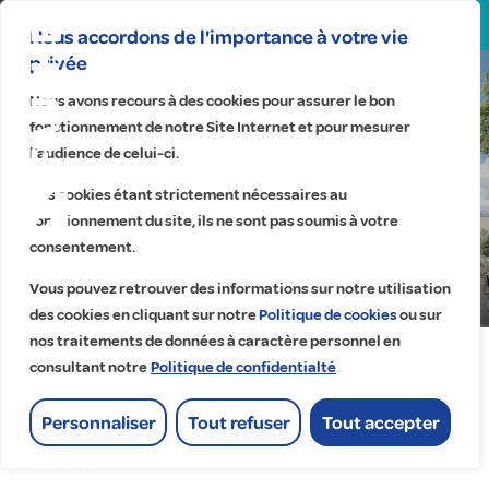
Search
for:
Nous accordons de l'importance à votre vie
privée
Chabeuil | Auvergne-Rhône-
Nous avons recours à des cookies pour assurer le bon
fonctionnement de notre Site Internet et pour mesurer
Alpes
l’audience de celui-ci.
Habitat Dauphinois
Ces cookies étant strictement nécessaires au
Installations électriques
fonctionnement du site, ils ne sont pas soumis à votre
d’une résidence de
consentement.
logements
Vous pouvez retrouver des informations sur notre utilisation
Accueil
>
Réalisations
>
des cookies en cliquant sur notre
Politique de cookies
ou sur
nos traitements de données à caractère personnel en
Installations électriques d’une résidence de logements
consultant notre
Politique de confidentialté
Personnaliser
Tout refuser
Tout accepter
Chabeuil, commune de la Drôme (26), compte près de 7 000
habitants.