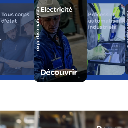
Electricité
expertise nationale
expertise nationale
expertise
Tous corps
Process et
cale
d'état
automatismes
industriels
Découvrir