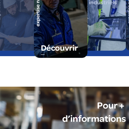
expertise nationale
expertise nationale
expertise
cale
industriels
Découvrir
Pour +
d’informations