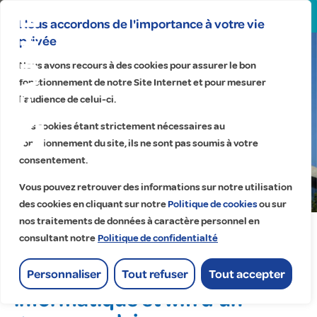
Search
for:
Nous accordons de l'importance à votre vie
privée
Nous avons recours à des cookies pour assurer le bon
fonctionnement de notre Site Internet et pour mesurer
Manosque | PACA
l’audience de celui-ci.
OGEC Saint-Charles
Ces cookies étant strictement nécessaires au
Groupe scolaire Saint-
fonctionnement du site, ils ne sont pas soumis à votre
consentement.
Charles
Vous pouvez retrouver des informations sur notre utilisation
Accueil
>
Réalisations
>
Groupe scolaire Saint-Charles
des cookies en cliquant sur notre
Politique de cookies
ou sur
nos traitements de données à caractère personnel en
consultant notre
Politique de confidentialté
Évolution du réseau
Personnaliser
Tout refuser
Tout accepter
informatique et wifi d’un