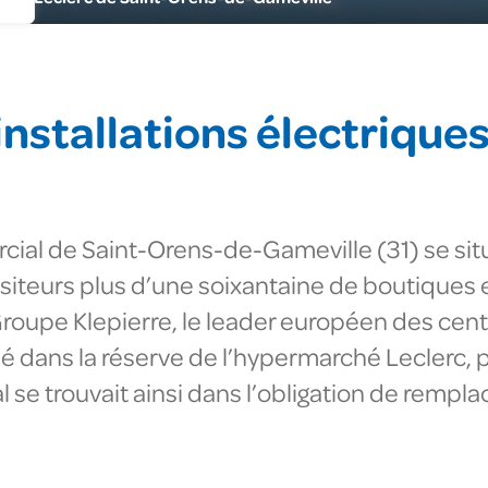
nie climatique
gagements RSE
us corps d'état
uché en France
cléaire
nstallations électriques
ial de Saint-Orens-de-Gameville (31) se situe
isiteurs plus d’une soixantaine de boutiques
 Groupe Klepierre, le leader européen des cen
ué dans la réserve de l’hypermarché Leclerc,
se trouvait ainsi dans l’obligation de rempla