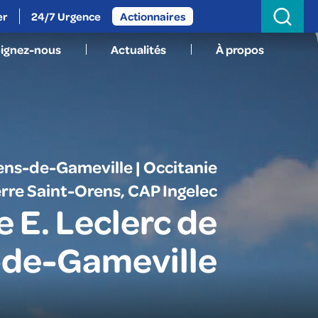
Search
for:
er
24/7 Urgence
Actionnaires
oignez-nous
Actualités
À propos
ens-de-Gameville | Occitanie
rre Saint-Orens, CAP Ingelec
 E. Leclerc de
-de-Gameville