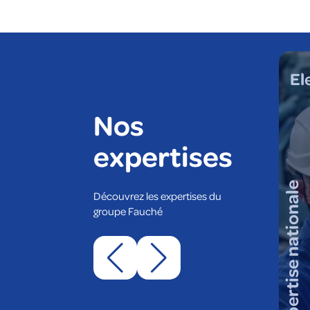
 climatique
Tous corps d'état
El
Nos
expertises
expertise nationale
Découvrez les expertises du
expertise locale
groupe Fauché