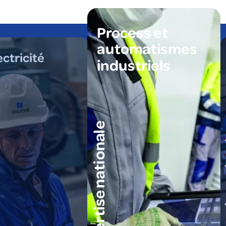
Process et
automatismes
ectricité
industriels
expertise nationale
expert