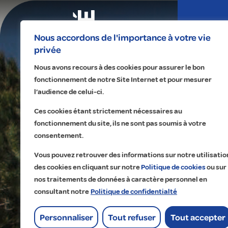
Expertises
Nous accordons de l'importance à votre vie
privée
Nous avons recours à des cookies pour assurer le bon
fonctionnement de notre Site Internet et pour mesurer
l’audience de celui-ci.
Ces cookies étant strictement nécessaires au
fonctionnement du site, ils ne sont pas soumis à votre
Na
No
Re
A 
consentement.
Éle
Éc
Fa
Qu
Vous pouvez retrouver des informations sur notre utilisatio
Pr
Ma
Tr
Cu
des cookies en cliquant sur notre
Politique de cookies
ou sur
nos traitements de données à caractère personnel en
Ma
Dig
Co
Ét
consultant notre
Politique de confidentialté
Of
Go
Lo
Personnaliser
Tout refuser
Tout accepter
His
Accueil
>
Réalisations
>
Galerie marchand