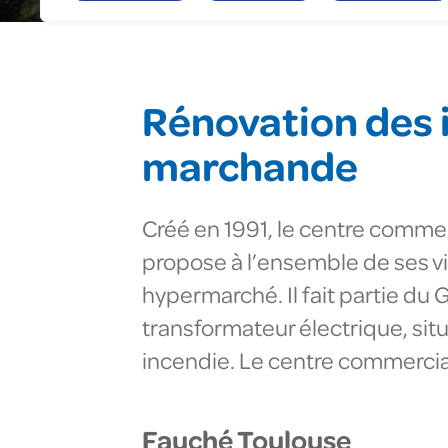
Gé
En
To
Fa
Nu
Rénovation des i
marchande
Créé en 1991, le centre commerc
propose à l’ensemble de ses v
hypermarché. Il fait partie du
transformateur électrique, sit
incendie. Le centre commercial 
Fauché Toulouse