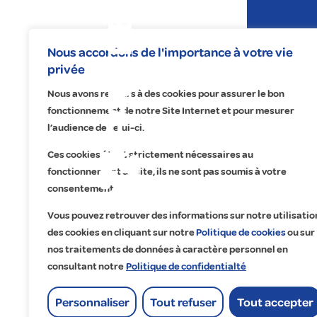
Expertises
Nous accordons de l'importance à votre vie
privée
Nous avons recours à des cookies pour assurer le bon
fonctionnement de notre Site Internet et pour mesurer
l’audience de celui-ci.
Centre de
Ces cookies étant strictement nécessaires au
fonctionnement du site, ils ne sont pas soumis à votre
Na
No
Re
A 
consentement.
Éle
Éc
Fa
Qu
Vous pouvez retrouver des informations sur notre utilisatio
Pr
Ma
Tr
Cu
des cookies en cliquant sur notre
Politique de cookies
ou sur
nos traitements de données à caractère personnel en
Ma
Dig
Co
Ét
consultant notre
Politique de confidentialté
Of
Go
Lo
Personnaliser
Tout refuser
Tout accepter
His
Accueil
>
Centre de travaux Sud Confort Romulus - AG