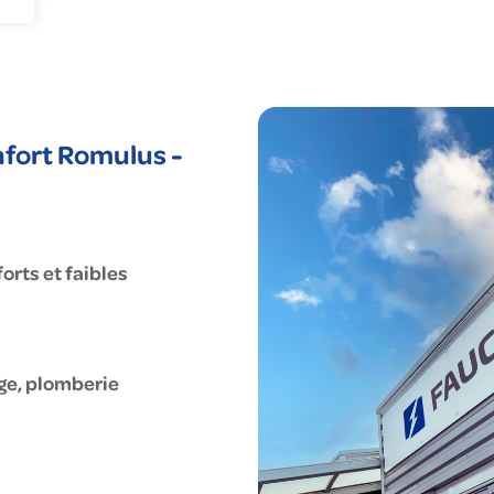
nie climatique
gagements RSE
us corps d'état
uché en France
cléaire
nfort Romulus -
orts et faibles
age, plomberie