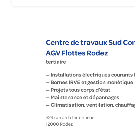
Gé
En
To
Fa
Nu
Centre de travaux Sud Co
AGV Flottes Rodez
tertiaire
— Installations électriques courants f
— Bornes IRVE et gestion monétique
— Projets tous corps d’état
— Maintenance et dépannages
— Climatisation, ventilation, chauff
329 rue de la ferronnerie
12000
Rodez