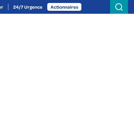
Search
for:
er
24/7 Urgence
Actionnaires
oignez-nous
Actualités
À propos
rt Romulus