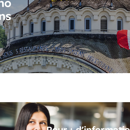
no
ns
Pour + d’informati