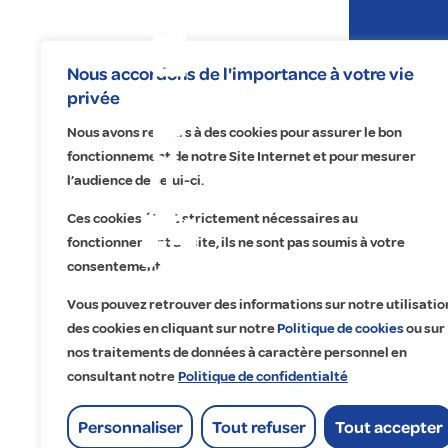
Expertises
Nous accordons de l'importance à votre vie
privée
Nous avons recours à des cookies pour assurer le bon
fonctionnement de notre Site Internet et pour mesurer
l’audience de celui-ci.
Ces cookies étant strictement nécessaires au
fonctionnement du site, ils ne sont pas soumis à votre
Na
No
Re
A 
consentement.
Éle
Éc
Fa
Qu
Vous pouvez retrouver des informations sur notre utilisatio
Pr
Ma
Tr
Cu
des cookies en cliquant sur notre
Politique de cookies
ou sur
nos traitements de données à caractère personnel en
Ma
Dig
Co
Ét
consultant notre
Politique de confidentialté
Of
Go
Lo
Personnaliser
Tout refuser
Tout accepter
His
Accueil
>
Genet