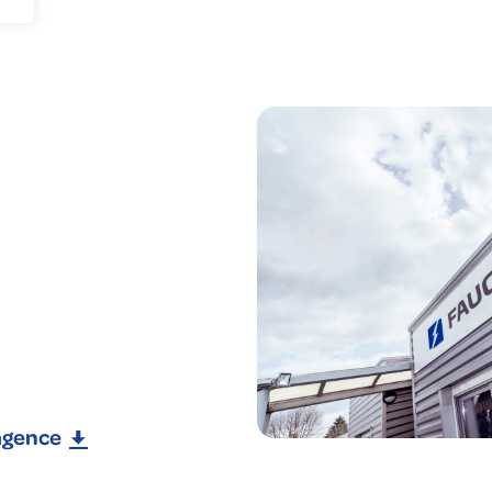
nie climatique
gagements RSE
us corps d'état
uché en France
cléaire
'agence