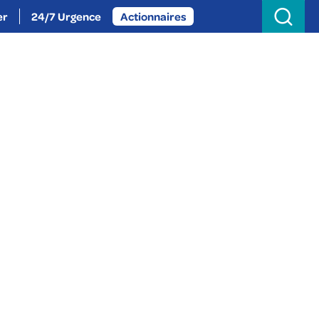
Search
for:
er
24/7 Urgence
Actionnaires
oignez-nous
Actualités
À propos