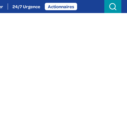
Search
for:
er
24/7 Urgence
Actionnaires
oignez-nous
Actualités
À propos
Provence