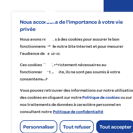
Expertises
Nous accordons de l'importance à votre vie
privée
Nous avons recours à des cookies pour assurer le bon
fonctionnement de notre Site Internet et pour mesurer
l’audience de celui-ci.
Ces cookies étant strictement nécessaires au
Fauché 
fonctionnement du site, ils ne sont pas soumis à votre
Na
No
Re
A 
consentement.
Éle
Éc
Fa
Qu
Vous pouvez retrouver des informations sur notre utilisatio
Pr
Ma
Tr
Cu
des cookies en cliquant sur notre
Politique de cookies
ou sur
nos traitements de données à caractère personnel en
Ma
Dig
Co
Ét
consultant notre
Politique de confidentialté
Of
Go
Lo
Personnaliser
Tout refuser
Tout accepter
His
Accueil
>
Fauché Tous Corps d’État Provence