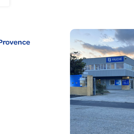
nie climatique
gagements RSE
us corps d'état
uché en France
cléaire
 Provence