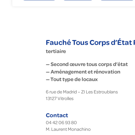
Gé
En
To
Fa
Nu
Fauché Tous Corps d’État
tertiaire
— Second œuvre tous corps d’état
— Aménagement et rénovation
— Tout type de locaux
6 rue de Madrid – ZI Les Estroublans
13127
Vitrolles
Contact
04 42 06 93 80
M. Laurent Monachino