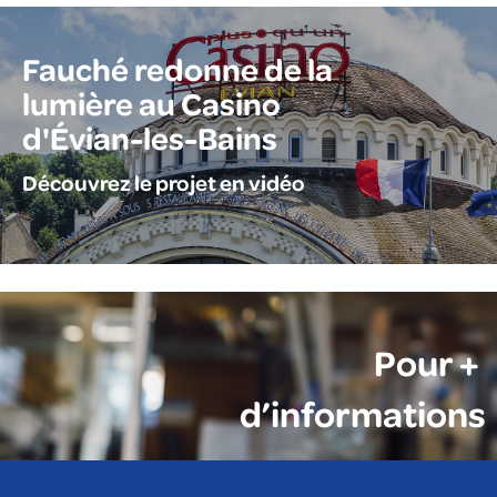
Fauché redonne de la
lumière au Casino
d'Évian-les-Bains
Découvrez le projet en vidéo
Pour +
d’informations