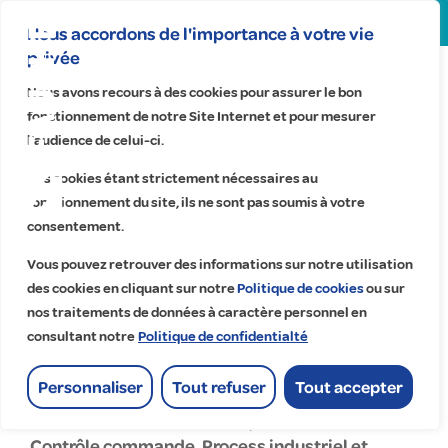
Search
for:
Nous accordons de l'importance à votre vie
privée
Fauché
Nous avons recours à des cookies pour assurer le bon
Technologies
fonctionnement de notre Site Internet et pour mesurer
l’audience de celui-ci.
Saint-
Ces cookies étant strictement nécessaires au
Germain-en-
fonctionnement du site, ils ne sont pas soumis à votre
Laye
consentement.
Accueil
>
Fauché Technologies Saint-Germain-en-Laye
Vous pouvez retrouver des informations sur notre utilisation
des cookies en cliquant sur notre
Politique de cookies
ou sur
Fauché Technologies Saint-
nos traitements de données à caractère personnel en
consultant notre
Politique de confidentialté
Germain-en-Laye
industrie
Personnaliser
Tout refuser
Tout accepter
Automatisme et Informatique industrielle,
Contrôle commande, Process industriel et