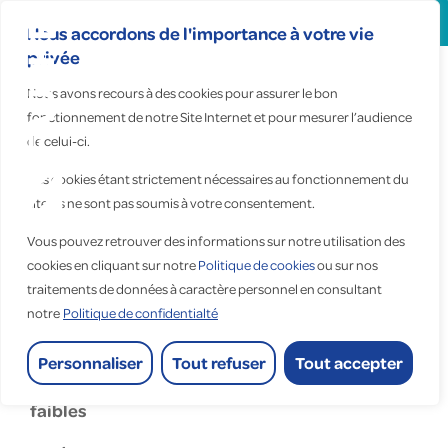
Search
for:
Nous accordons de l'importance à votre vie
privée
Nous avons recours à des cookies pour assurer le bon
fonctionnement de notre Site Internet et pour mesurer l’audience
de celui-ci.
Fauché Nice
Ces cookies étant strictement nécessaires au fonctionnement du
site, ils ne sont pas soumis à votre consentement.
Vous pouvez retrouver des informations sur notre utilisation des
Accueil
>
Fauché Nice
cookies en cliquant sur notre
Politique de cookies
ou sur nos
traitements de données à caractère personnel en consultant
Fauché Nice
notre
Politique de confidentialté
Personnaliser
Tout refuser
Tout accepter
— Installations électriques courants forts et
faibles