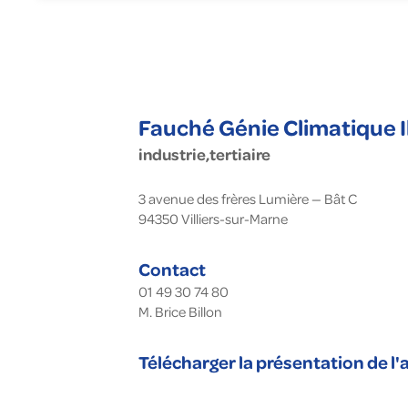
Gé
En
To
Fa
Nu
Fauché Génie Climatique 
industrie,tertiaire
3 avenue des frères Lumière — Bât C
94350
Villiers-sur-Marne
Contact
01 49 30 74 80
M. Brice Billon
Télécharger la présentation de l