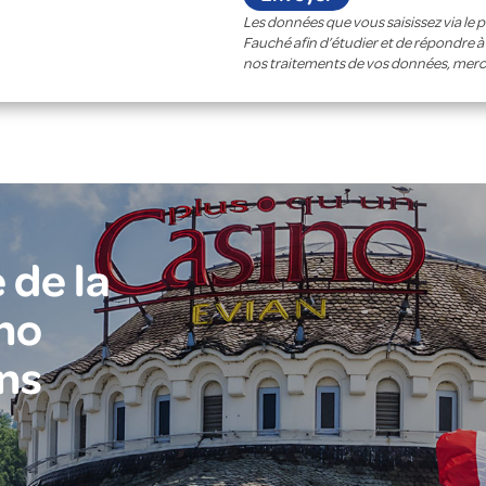
Les données que vous saisissez via le 
Fauché afin d’étudier et de répondre 
nos traitements de vos données, merc
 de la
no
ns