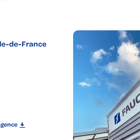
nie climatique
gagements RSE
us corps d'état
uché en France
cléaire
Ile-de-France
'agence