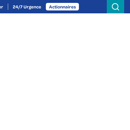
Search
for:
er
24/7 Urgence
Actionnaires
oignez-nous
Actualités
À propos
-de-France