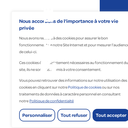
Expertises
Nous accordons de l'importance à votre vie
privée
Nous avons recours à des cookies pour assurer le bon
fonctionnement de notre Site Internet et pour mesurer l’audienc
de celui-ci.
Ces cookies étant strictement nécessaires au fonctionnement d
Fauché Gé
site, ils ne sont pas soumis à votre consentement.
Na
No
Re
A 
Vous pouvez retrouver des informations sur notre utilisation des
Éle
Éc
Fa
Qu
cookies en cliquant sur notre
Politique de cookies
ou sur nos
Pr
Ma
Tr
Cu
traitements de données à caractère personnel en consultant
notre
Politique de confidentialté
Ma
Dig
Co
Ét
Of
Go
Personnaliser
Tout refuser
Tout accepter
Lo
His
Accueil
>
Fauché Génie Climatique Ile-de-France