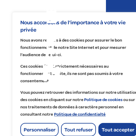
Expertises
Nous accordons de l'importance à votre vie
privée
Nous avons recours à des cookies pour assurer le bon
fonctionnement de notre Site Internet et pour mesurer
l’audience de celui-ci.
Ces cookies étant strictement nécessaires au
fonctionnement du site, ils ne sont pas soumis à votre
Na
No
Re
A 
consentement.
Éle
Éc
Fa
Qu
Vous pouvez retrouver des informations sur notre utilisatio
Pr
Ma
Tr
Cu
des cookies en cliquant sur notre
Politique de cookies
ou sur
nos traitements de données à caractère personnel en
Ma
Dig
Co
Ét
consultant notre
Politique de confidentialté
Of
Go
Lo
Personnaliser
Tout refuser
Tout accepter
His
Accueil
>
EIB