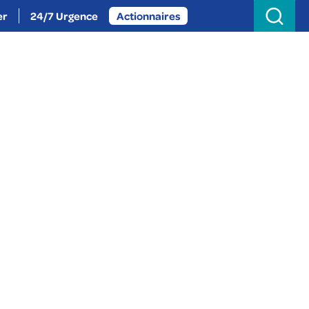
Search
for:
er
24/7 Urgence
Actionnaires
oignez-nous
Actualités
À propos