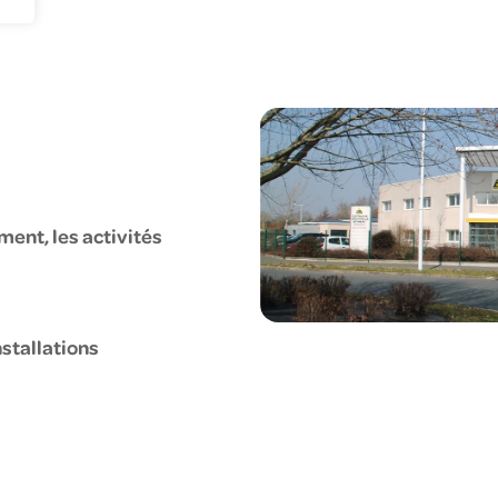
nie climatique
gagements RSE
us corps d'état
uché en France
cléaire
ment, les activités
stallations