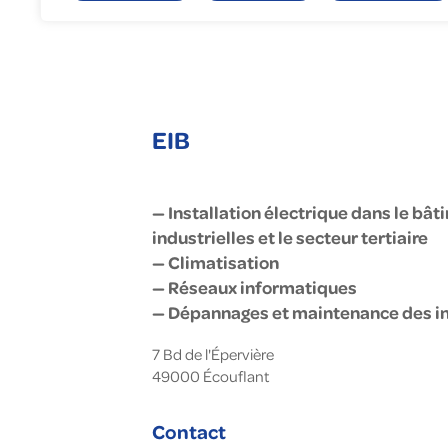
Gé
En
To
Fa
Nu
EIB
— Installation électrique dans le bâti
industrielles et le secteur tertiaire
— Climatisation
— Réseaux informatiques
— Dépannages et maintenance des in
7 Bd de l'Épervière
49000
Écouflant
Contact