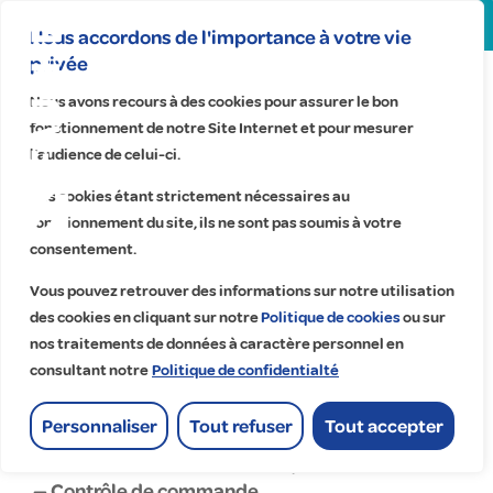
Search
for:
Nous accordons de l'importance à votre vie
privée
Centre de
Nous avons recours à des cookies pour assurer le bon
travaux de
fonctionnement de notre Site Internet et pour mesurer
Périgueux -
l’audience de celui-ci.
Fauché
Ces cookies étant strictement nécessaires au
fonctionnement du site, ils ne sont pas soumis à votre
Technologies
consentement.
Aquitaine
Vous pouvez retrouver des informations sur notre utilisation
Accueil
>
des cookies en cliquant sur notre
Politique de cookies
ou sur
Centre de travaux de Périgueux - Fauché Technologies Aquitaine
Centre de travaux de Périgueux -
nos traitements de données à caractère personnel en
consultant notre
Politique de confidentialté
Fauché Technologies Aquitaine
industrie
Personnaliser
Tout refuser
Tout accepter
— Automatisme et Informatique industrielle
— Contrôle de commande