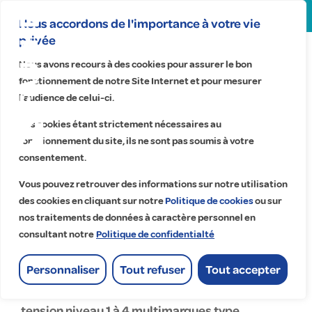
Search
for:
Nous accordons de l'importance à votre vie
privée
Centre de
Nous avons recours à des cookies pour assurer le bon
services Ile-
fonctionnement de notre Site Internet et pour mesurer
l’audience de celui-ci.
de-France –
Ces cookies étant strictement nécessaires au
Nord-
fonctionnement du site, ils ne sont pas soumis à votre
LMELEC
consentement.
Accueil
>
Centre de services Ile-de-France – Nord- LMELEC
Vous pouvez retrouver des informations sur notre utilisation
des cookies en cliquant sur notre
Politique de cookies
ou sur
Centre de services Ile-de-France
nos traitements de données à caractère personnel en
consultant notre
Politique de confidentialté
– Nord- LMELEC
industrie,tertiaire
Personnaliser
Tout refuser
Tout accepter
— Maintenance électricité haute et basse
tension niveau 1 à 4 multimarques type