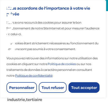
Search
for:
Nous accordons de l'importance à votre vie
privée
Centre de
Nous avons recours à des cookies pour assurer le bon
services de
fonctionnement de notre Site Internet et pour mesurer l’audience
Lille - Fauché
de celui-ci.
Maintenance
Ces cookies étant strictement nécessaires au fonctionnement du
site, ils ne sont pas soumis à votre consentement.
IDF - Nord -
Normandie
Vous pouvez retrouver des informations sur notre utilisation des
cookies en cliquant sur notre
Politique de cookies
ou sur nos
Accueil
>
traitements de données à caractère personnel en consultant
Centre de services de Lille - Fauché Maintenance IDF - Nord - Normandie
Centre de services de Lille -
notre
Politique de confidentialté
Fauché Maintenance IDF - Nord -
Personnaliser
Tout refuser
Tout accepter
Normandie
industrie,tertiaire