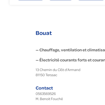
Gé
En
To
Fa
Nu
Bouat
— Chauffage, ventilation et climatisa
— Électricité courants forts et coura
13 Chemin du Clôt d'Armand
81150
Terssac
Contact
0563569526
M. Benoit Fouché