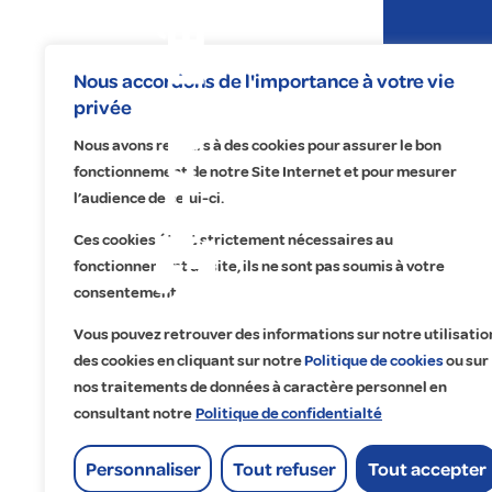
Expertises
Nous accordons de l'importance à votre vie
privée
Nous avons recours à des cookies pour assurer le bon
fonctionnement de notre Site Internet et pour mesurer
l’audience de celui-ci.
Ces cookies étant strictement nécessaires au
fonctionnement du site, ils ne sont pas soumis à votre
Na
No
Re
A 
consentement.
Éle
Éc
Fa
Qu
Vous pouvez retrouver des informations sur notre utilisatio
Pr
Ma
Tr
Cu
des cookies en cliquant sur notre
Politique de cookies
ou sur
nos traitements de données à caractère personnel en
Ma
Dig
Co
Ét
consultant notre
Politique de confidentialté
Of
Go
Lo
Personnaliser
Tout refuser
Tout accepter
His
Accueil
>
Bouat