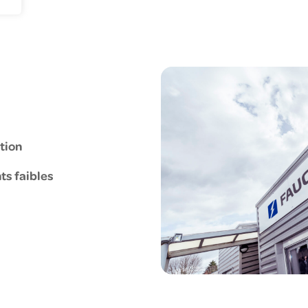
nie climatique
gagements RSE
us corps d'état
uché en France
cléaire
tion
nts faibles