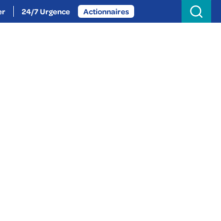
Search
for:
er
24/7 Urgence
Actionnaires
oignez-nous
Actualités
À propos