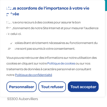
Search
for:
Nous accordons de l'importance à votre vie
privée
Nous avons recours à des cookies pour assurer le bon
fonctionnement de notre Site Internet et pour mesurer l’audience
de celui-ci.
Apeltec
Ces cookies étant strictement nécessaires au fonctionnement du
site, ils ne sont pas soumis à votre consentement.
Vous pouvez retrouver des informations sur notre utilisation des
Accueil
>
Apeltec
cookies en cliquant sur notre
Politique de cookies
ou sur nos
traitements de données à caractère personnel en consultant
Apeltec
notre
Politique de confidentialté
Personnaliser
Tout refuser
Tout accepter
102 Bis Rue Danielle Casanova
93300
Aubervilliers