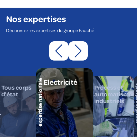
Nos expertises
Découvrez les expertises du groupe Fauché
Electricité
expertise nationale
expertise nationale
expertise
Tous corps
Process et
cale
d'état
automatismes
industriels