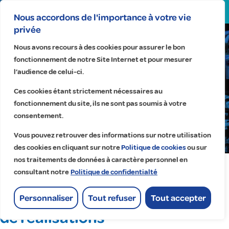
Search
for:
Nous accordons de l'importance à votre vie
privée
Réalisations
Nous avons recours à des cookies pour assurer le bon
fonctionnement de notre Site Internet et pour mesurer
l’audience de celui-ci.
Découvrez
quelques-uns
Ces cookies étant strictement nécessaires au
de nos 41 000
fonctionnement du site, ils ne sont pas soumis à votre
consentement.
projets.
Vous pouvez retrouver des informations sur notre utilisation
Accueil
> Réalisations
des cookies en cliquant sur notre
Politique de cookies
ou sur
nos traitements de données à caractère personnel en
consultant notre
Politique de confidentialté
Quelques exemples
Personnaliser
Tout refuser
Tout accepter
de réalisations